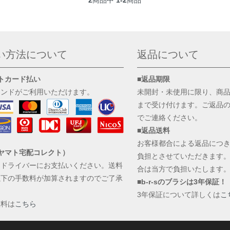
2
商品中
1-2
商品
い方法について
返品について
トカード払い
■返品期限
ランドがご利用いただけます。
未開封・未使用に限り、商
まで受け付けます。ご返品
でご連絡ください。
■返品送料
お客様都合による返品につ
ヤマト宅配コレクト）
負担とさせていただきます
にドライバーにお支払いください。送料
合は当方で負担いたします
以下の手数料が加算されますのでご了承
■b-r-sのブラシは3年保証！
。
3年保証について詳しくは
こ
数料は
こちら