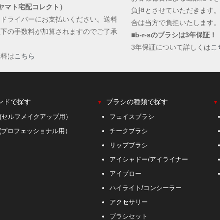
ヤマト宅配コレクト）
負担とさせていただきます
にドライバーにお支払いください。送料
合は当方で負担いたします
以下の手数料が加算されますのでご了承
■b-r-sのブラシは3年保証！
。
3年保証について詳しくは
こ
数料は
こちら
ンドで探す
ブラシの種類で探す
▼
▼
S(セルフメイクアップ用）
フェイスブラシ
r-s(プロフェッショナル用）
チークブラシ
リップブラシ
アイシャドー/アイライナー
アイブロー
ハイライト/コンシーラー
アクセサリー
ブラシセット