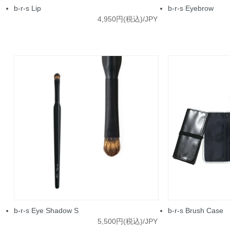
b-r-s Lip
b-r-s Eyebrow
4,950円(税込)/JPY
b-r-s Eye Shadow S
b-r-s Brush Case
5,500円(税込)/JPY