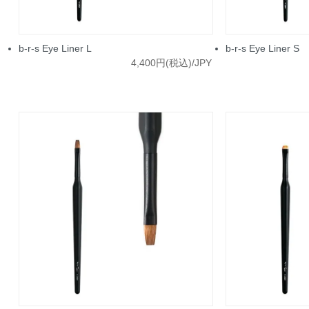
b-r-s Eye Liner L
b-r-s Eye Liner S
4,400円(税込)/JPY