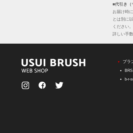
■代引き（
お届け時
とは別に
ください
詳しい手
ブラ
▼
BR
b-