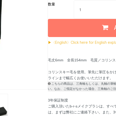
数量
▶〈English〉Click here for English expl
毛丈6mm 全長154mm 毛質／コリン
コリンスキー毛を使用。筆先に筆圧をかけ
ラインまで幅広くお使いいただけます。
こちらの商品は、三角軸もしくは、丸軸の筆
い。なお、ご指定がなかった場合、三角軸のご
3年保証制度
ご購入頂いたb-r-sメイクブラシは、す
は、まずは弊社にご連絡下さい。また、