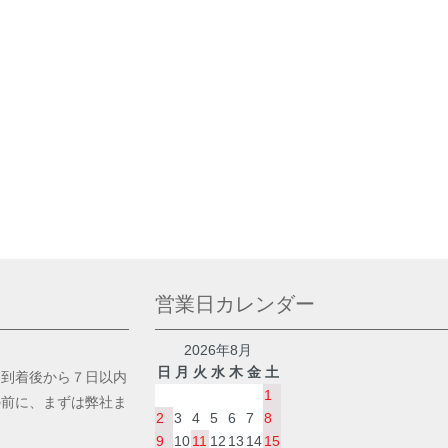
営業日カレンダー
2026年8月
日
月
火
水
木
金
土
品到着後から７日以内
1
の前に、まずは弊社ま
2
3
4
5
6
7
8
9
10
11
12
13
14
15