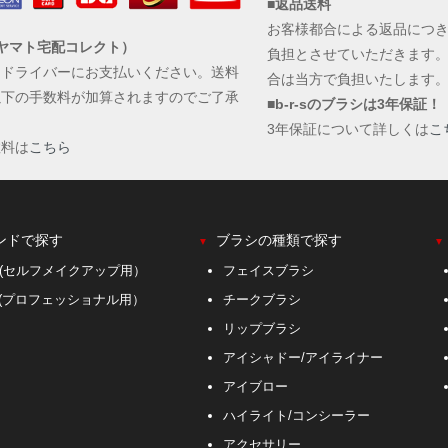
■返品送料
お客様都合による返品につ
ヤマト宅配コレクト）
負担とさせていただきます
にドライバーにお支払いください。送料
合は当方で負担いたします
以下の手数料が加算されますのでご了承
■b-r-sのブラシは3年保証！
。
3年保証について詳しくは
こ
数料は
こちら
ンドで探す
ブラシの種類で探す
▼
▼
S(セルフメイクアップ用）
フェイスブラシ
r-s(プロフェッショナル用）
チークブラシ
リップブラシ
アイシャドー/アイライナー
アイブロー
ハイライト/コンシーラー
アクセサリー