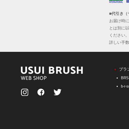
■代引き（
お届け時
とは別に
ください
詳しい手
ブラ
▼
BR
b-