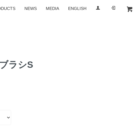
ODUCTS
NEWS
MEDIA
ENGLISH
b-r-s
BRS
ーブラシS