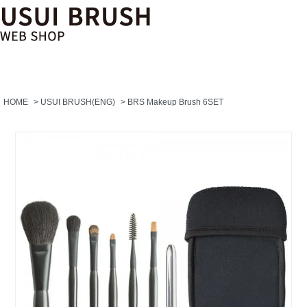
HOME
>
USUI BRUSH(ENG)
>
BRS Makeup Brush 6SET