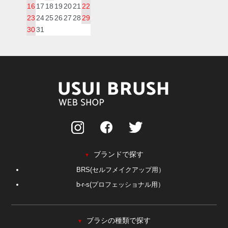
16
17
18
19
20
21
22
23
24
25
26
27
28
29
30
31
ブランドで探す
▼
BRS(セルフメイクアップ用）
b-r-s(プロフェッショナル用）
ブラシの種類で探す
▼