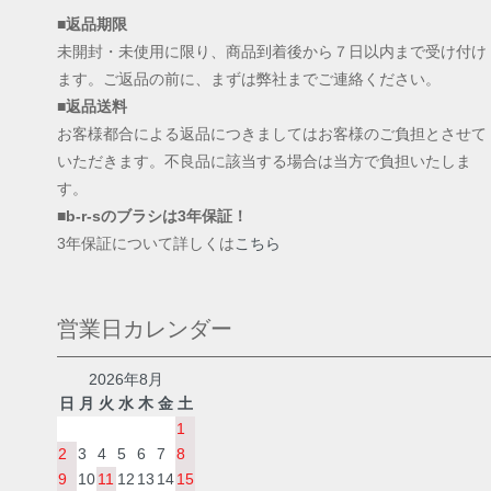
■返品期限
未開封・未使用に限り、商品到着後から７日以内まで受け付け
ます。ご返品の前に、まずは弊社までご連絡ください。
■返品送料
お客様都合による返品につきましてはお客様のご負担とさせて
いただきます。不良品に該当する場合は当方で負担いたしま
す。
■b-r-sのブラシは3年保証！
3年保証について詳しくは
こちら
営業日カレンダー
2026年8月
日
月
火
水
木
金
土
1
2
3
4
5
6
7
8
9
10
11
12
13
14
15