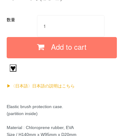
数量
Add to cart
♥
▶〈日本語〉日本語の説明はこちら
Elastic brush protection case.
(partition inside)
Material : Chloroprene rubber, EVA
Size / H140mm x W95mm x D20mm